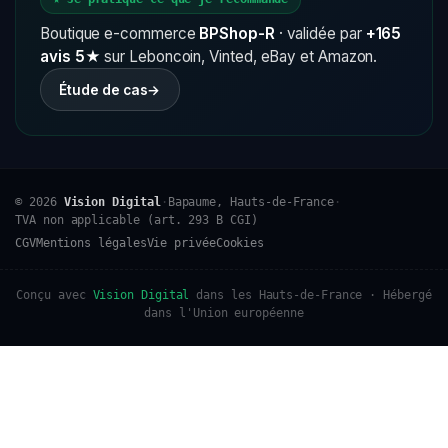
Boutique e-commerce
BPShop-R
· validée par
+165
avis 5★
sur Leboncoin, Vinted, eBay et Amazon.
Étude de cas
→
© 2026
Vision Digital
·
Bapaume, Hauts-de-France
·
TVA non applicable (art. 293 B CGI)
CGV
Mentions légales
Vie privée
Cookies
Conçu avec
Vision Digital
dans les Hauts-de-France · Hébergé
dans l'Union européenne