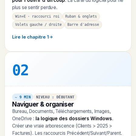
pour l'ouvrir d'un coup
. La carte du logiciel pour ne
plus se sentir perdu·e.
Win+E · raccourci roi
Ruban & onglets
Volets gauche / droite
Barre d'adresse
Lire le chapitre 1
02
~ 9 MIN
NIVEAU : DÉBUTANT
Naviguer & organiser
Bureau, Documents, Téléchargements, Images,
OneDrive :
la logique des dossiers Windows
.
Créer une vraie arborescence (Clients > 2025 >
Factures). Les raccourcis Précédent/Suivant/Parent.