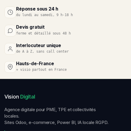
Réponse sous 24 h
du lundi au samedi, 9 h-18 h
Devis gratuit
ferme et détaillé sous 48 h
Interlocuteur unique
de A à Z, sans call center
Hauts-de-France
+ visio partout en France
Vision
Digital
Agence digitale pour PME, TPE et collectivités
locales.
Sites Odoo, e-commerce, Power BI, IA locale RGPD.