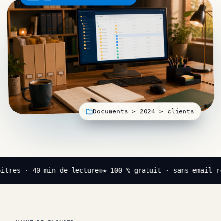
Documents > 2024 > clients
itres · 40 min de lecture
●
★ 100 % gratuit · sans email r