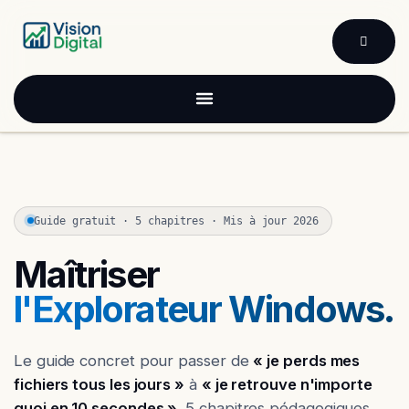
Se rendre au contenu
Guide gratuit · 5 chapitres · Mis à jour 2026
Maîtriser
l'Explorateur Windows.
Le guide concret pour passer de
« je perds mes
fichiers tous les jours »
à
« je retrouve n'importe
quoi en 10 secondes »
. 5 chapitres pédagogiques,