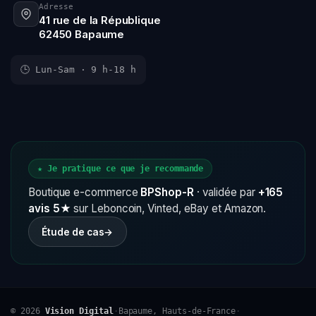
Adresse
41 rue de la République
62450 Bapaume
🕒 Lun-Sam · 9 h-18 h
★ Je pratique ce que je recommande
Boutique e-commerce
BPShop-R
· validée par
+165
avis 5★
sur Leboncoin, Vinted, eBay et Amazon.
Étude de cas
→
© 2026
Vision Digital
·
Bapaume, Hauts-de-France
·