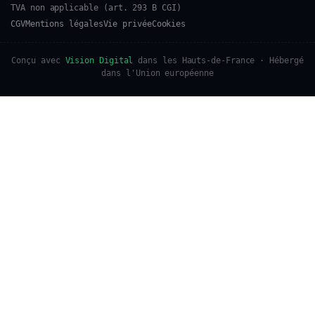
TVA non applicable (art. 293 B CGI)
CGV
Mentions légales
Vie privée
Cookies
Conçu avec
Vision Digital
dans les Hauts-de-France · Hébergé
dans l'Union européenne