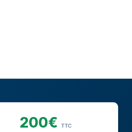
200€
TTC