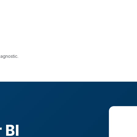
agnostic.
 BI