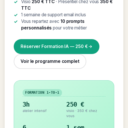
Visio
250 € TTC
· Présentiel chez vous
350 €
TTC
1 semaine de support email inclus
Vous repartez avec
10 prompts
personnalisés
pour votre métier
Réserver Formation IA — 250 €
Voir le programme complet
FORMATION 1-TO-1
3h
250 €
atelier intensif
visio · 350 € chez
vous
6
1 sem.