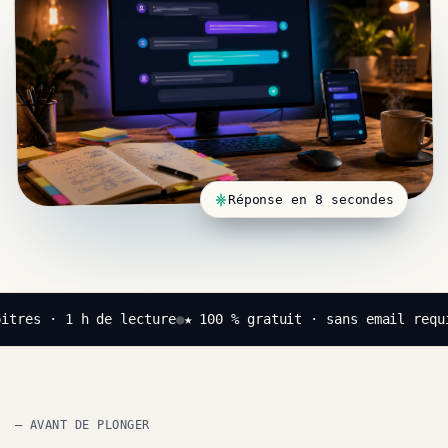
Réponse en 8 secondes
itres · 1 h de lecture
●
★ 100 % gratuit · sans email requ
— AVANT DE PLONGER