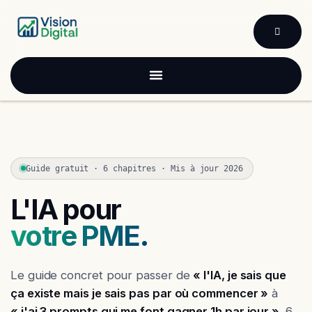
Se rendre au contenu
Guide gratuit · 6 chapitres · Mis à jour 2026
L'IA pour
votre PME.
Le guide concret pour passer de
« l'IA, je sais que
ça existe mais je sais pas par où commencer »
à
« j'ai 3 prompts qui me font gagner 1h par jour »
. 6