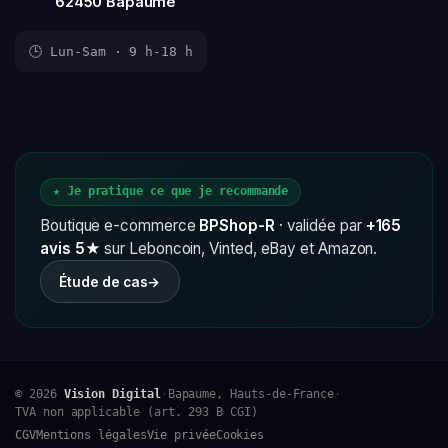
62450 Bapaume
🕒 Lun-Sam · 9 h-18 h
★ Je pratique ce que je recommande
Boutique e-commerce
BPShop-R
· validée par
+165
avis 5★
sur Leboncoin, Vinted, eBay et Amazon.
Étude de cas
→
© 2026
Vision Digital
·
Bapaume, Hauts-de-France
·
TVA non applicable (art. 293 B CGI)
CGV
Mentions légales
Vie privée
Cookies