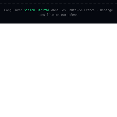
Conçu avec
Vision Digital
dans les Hauts-de-France · Hébergé
dans l'Union européenne