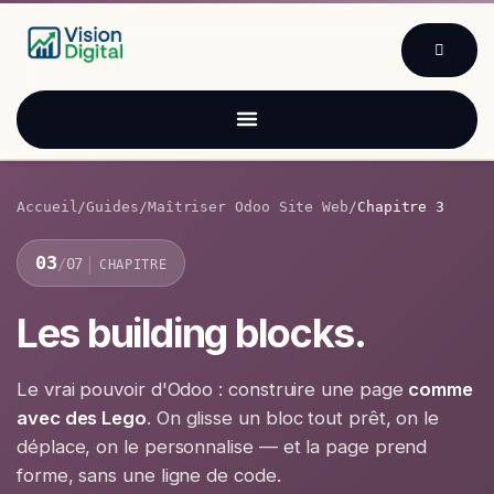
Se rendre au contenu
Accueil
/
Guides
/
Maîtriser Odoo Site Web
/
Chapitre 3
03
/
07
CHAPITRE
Les building blocks.
Le vrai pouvoir d'Odoo : construire une page
comme
avec des Lego
. On glisse un bloc tout prêt, on le
déplace, on le personnalise — et la page prend
forme, sans une ligne de code.