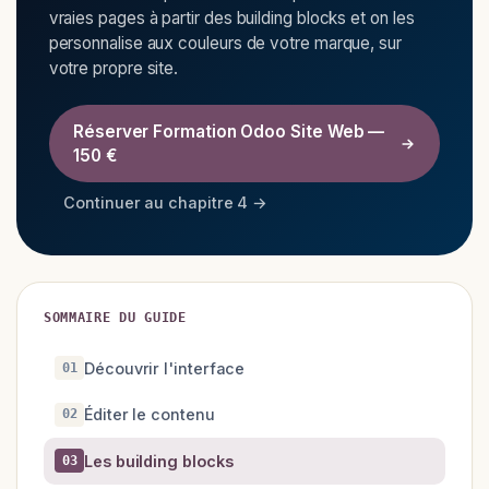
vraies pages à partir des building blocks et on les
personnalise aux couleurs de votre marque, sur
votre propre site.
Réserver Formation Odoo Site Web —
150 €
Continuer au chapitre 4 →
SOMMAIRE DU GUIDE
Découvrir l'interface
01
Éditer le contenu
02
Les building blocks
03