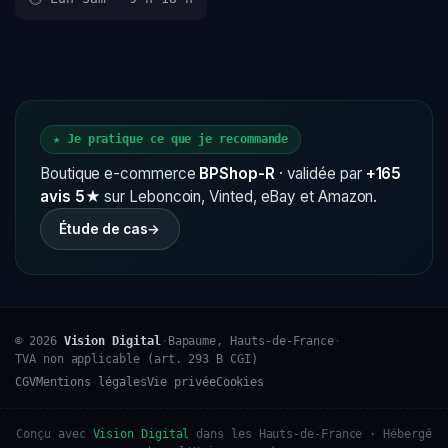
★ Je pratique ce que je recommande
Boutique e-commerce
BPShop-R
· validée par
+165
avis 5★
sur Leboncoin, Vinted, eBay et Amazon.
Étude de cas
→
© 2026
Vision Digital
·
Bapaume, Hauts-de-France
·
TVA non applicable (art. 293 B CGI)
CGV
Mentions légales
Vie privée
Cookies
Conçu avec
Vision Digital
dans les Hauts-de-France · Hébergé