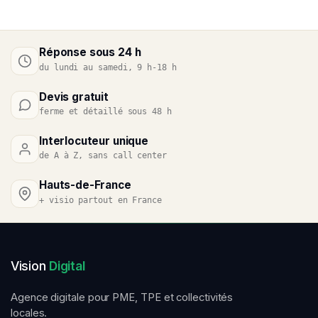
Réponse sous 24 h
du lundi au samedi, 9 h-18 h
Devis gratuit
ferme et détaillé sous 48 h
Interlocuteur unique
de A à Z, sans call center
Hauts-de-France
+ visio partout en France
Vision
Digital
Agence digitale pour PME, TPE et collectivités
locales.