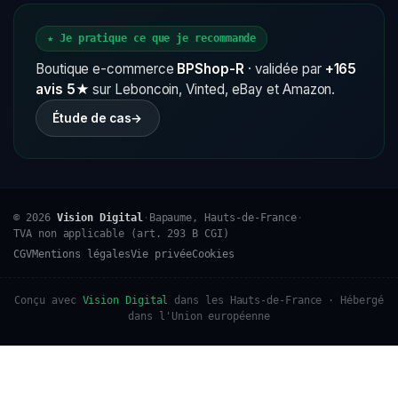
★ Je pratique ce que je recommande
Boutique e-commerce
BPShop-R
· validée par
+165
avis 5★
sur Leboncoin, Vinted, eBay et Amazon.
Étude de cas
→
© 2026
Vision Digital
·
Bapaume, Hauts-de-France
·
TVA non applicable (art. 293 B CGI)
CGV
Mentions légales
Vie privée
Cookies
Conçu avec
Vision Digital
dans les Hauts-de-France · Hébergé
dans l'Union européenne