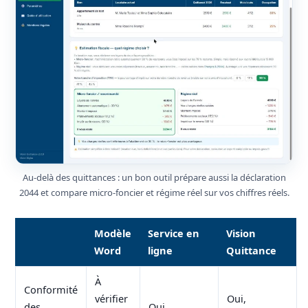
Au-delà des quittances : un bon outil prépare aussi la déclaration
2044 et compare micro-foncier et régime réel sur vos chiffres réels.
Modèle
Service en
Vision
Word
ligne
Quittance
À
Conformité
vérifier
Oui,
des
Oui