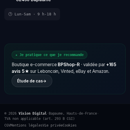
🕒 Lun-Sam · 9 h-18 h
★ Je pratique ce que je recommande
Boutique e-commerce
BPShop-R
· validée par
+165
avis 5★
sur Leboncoin, Vinted, eBay et Amazon.
Étude de cas
→
© 2026
Vision Digital
·
Bapaume, Hauts-de-France
·
TVA non applicable (art. 293 B CGI)
CGV
Mentions légales
Vie privée
Cookies