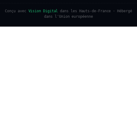
Conçu avec
Vision Digital
dans les Hauts-de-France · Hébergé
dans l'Union européenne