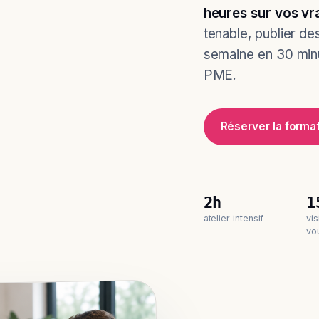
heures sur vos vr
tenable, publier de
semaine en 30 min
PME.
Réserver la forma
2h
1
atelier intensif
vi
vo