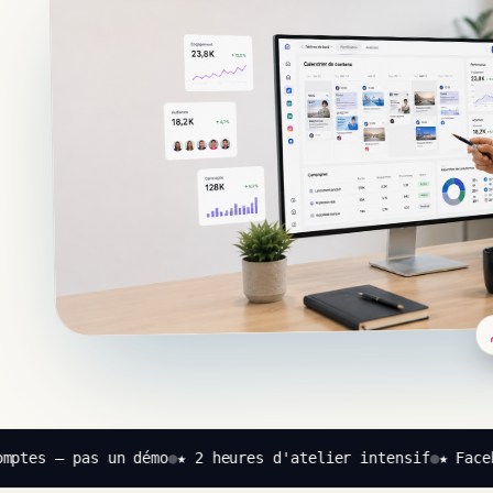
ptes — pas un démo
●
★ 2 heures d'atelier intensif
●
★ Facebo