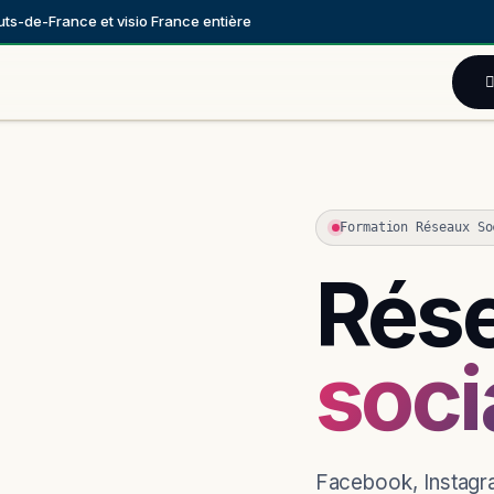
ts-de-France et visio France entière
Blog
À propos
Zones d'intervention
Formation Réseaux So
Rés
soci
Facebook, Instagra