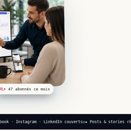
+ 47 abonnés ce mois
ok · Instagram · LinkedIn couverts
●
★ Posts & stories réd