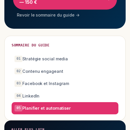
— 150 €
Revoir le sommaire du guide →
SOMMAIRE DU GUIDE
Stratégie social media
01
Contenu engageant
02
Facebook et Instagram
03
LinkedIn
04
Planifier et automatiser
05
ALLER PLUS LOIN