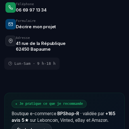
Téléphone
06 69 97 13 34
Formulaire
Décrire mon projet
Adresse
41 rue de la République
62450 Bapaume
🕒 Lun-Sam · 9 h-18 h
★ Je pratique ce que je recommande
Boutique e-commerce
BPShop-R
· validée par
+165
avis 5★
sur Leboncoin, Vinted, eBay et Amazon.