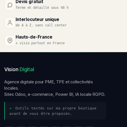
Devis gratuit
ferme et détaillé sous 48 h
Interlocuteur unique
de A à Z, sans call center
Hauts-de-France
+ visio partout en France
Vision
Digital
Agence digitale pour PME, TPE et collectivités
locales.
Sites Odoo, e-commerce, Power BI, IA locale RGPD.
✦
Outils testés sur ma propre boutique
avant de vous être proposés.