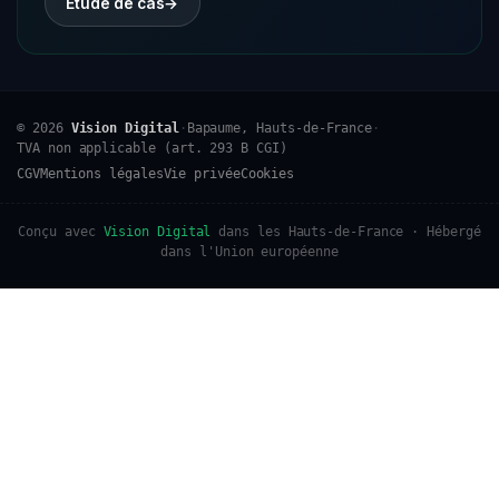
Étude de cas
→
© 2026
Vision Digital
·
Bapaume, Hauts-de-France
·
TVA non applicable (art. 293 B CGI)
CGV
Mentions légales
Vie privée
Cookies
Conçu avec
Vision Digital
dans les Hauts-de-France · Hébergé
dans l'Union européenne