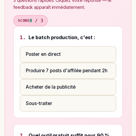
3 questions rapides. Cliquez votre réponse — le
feedback apparaît immédiatement.
0
/
3
SCORE
Le batch production, c'est :
1.
Poster en direct
Produire 7 posts d'affilée pendant 2h
Acheter de la publicité
Sous-traiter
Quel outil gratuit suffit pour 90 %
2.