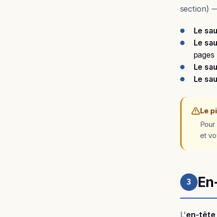
section) —
Le sa
Le sau
pages 
Le sau
Le sau
Le p
Pour 
et vo
En
3
L'
en-tête