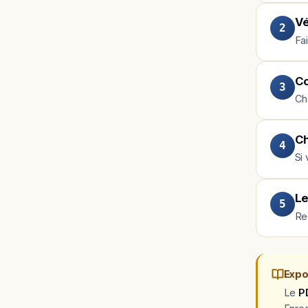
Vé
2
Fa
Co
3
Ch
Ch
4
Si 
Le
5
Re
Expo
Le
P