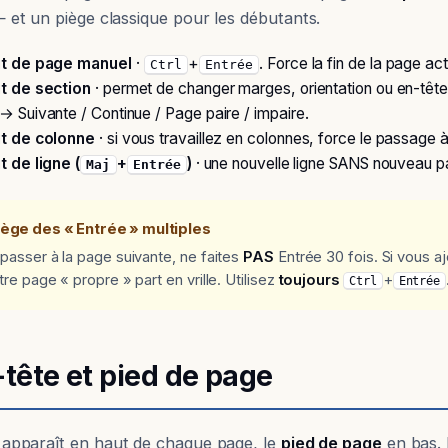
 et un piège classique pour les débutants.
ut de page manuel
·
+
. Force la fin de la page act
Ctrl
Entrée
t de section
· permet de changer marges, orientation ou en-têt
→ Suivante / Continue / Page paire / impaire.
t de colonne
· si vous travaillez en colonnes, force le passage à
t de ligne (
+
)
· une nouvelle ligne SANS nouveau par
Maj
Entrée
iège des « Entrée » multiples
passer à la page suivante, ne faites
PAS
Entrée 30 fois. Si vous a
tre page « propre » part en vrille. Utilisez
toujours
+
Ctrl
Entrée
-tête et pied de page
apparaît en haut de chaque page, le
pied de page
en bas. 