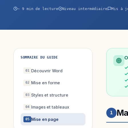
~ 9 min de lecture
Niveau intermédiaire
Mis à j
O
SOMMAIRE DU GUIDE
Découvrir Word
01
Mise en forme
02
Styles et structure
03
Images et tableaux
04
Ma
1
Mise en page
05