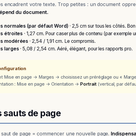
s encadrent votre texte. Trop petites : un document oppres
dépend du document.
s normales (par défaut Word)
· 2,5 cm sur tous les côtés. Bo
s étroites
· 1,27 cm. Pour caser plus de contenu (par exemple u
s modérées
· 2,54 / 1,91 cm. Le compromis.
s larges
· 5,08 / 2,54 cm. Aéré, élégant, pour les rapports pro.
onfiguration
et Mise en page → Marges → choisissez un préréglage ou « Marges
entation : Mise en page → Orientation →
Portrait
(vertical, par défa
s sauts de page
 saut de page = commencer une nouvelle page.
Indispens