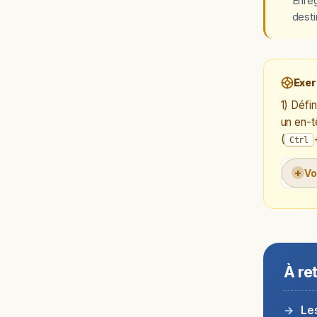
Enreg
desti
Exer
1) Défi
un en-t
(
Ctrl
+
Vo
À re
Le