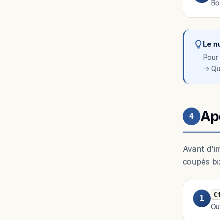
Bo
Le n
Pour 
→ Qu
Ap
4
Avant d'i
coupés bi
C
1
Ou