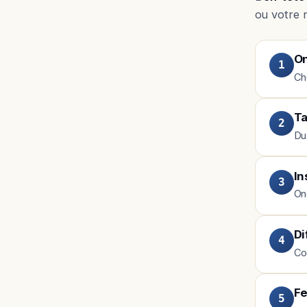
ou votre 
On
1
Ch
Ta
2
Du
In
3
On
Di
4
Co
Fe
5