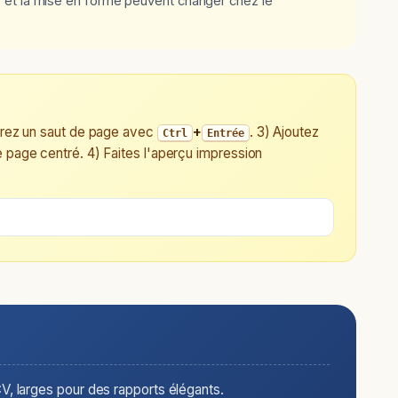
 et la mise en forme peuvent changer chez le
sérez un saut de page avec
+
. 3) Ajoutez
Ctrl
Entrée
 page centré. 4) Faites l'aperçu impression
V, larges pour des rapports élégants.