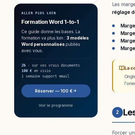
Les marge
réglage 
ALLER PLUS LOIN
Formation Word 1-to-1
Marge
Ce guide donne les bases. La
Marge
formation va plus loin :
3 modèles
Marge
Word personnalisés
publiés
Marge
avec vous.
2h
· sur vos vrais documents
La c
100 €
en visio
Ongl
1 semaine support email
l'ori
Réserver — 100 €
Voir le programme
Le
2
Forcer un