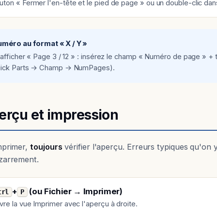
uton « Fermer l'en-tête et le pied de page » ou un double-clic da
uméro au format « X / Y »
afficher « Page 3 / 12 » : insérez le champ « Numéro de page » + t
ick Parts → Champ → NumPages).
erçu et impression
mprimer,
toujours
vérifier l'aperçu. Erreurs typiques qu'on
zarrement.
+
(ou Fichier → Imprimer)
trl
P
vre la vue Imprimer avec l'aperçu à droite.