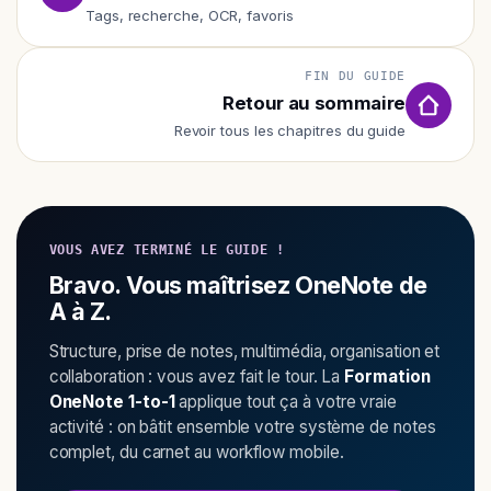
Tags, recherche, OCR, favoris
FIN DU GUIDE
Retour au sommaire
Revoir tous les chapitres du guide
VOUS AVEZ TERMINÉ LE GUIDE !
Bravo. Vous maîtrisez OneNote de
A à Z.
Structure, prise de notes, multimédia, organisation et
collaboration : vous avez fait le tour. La
Formation
OneNote 1-to-1
applique tout ça à votre vraie
activité : on bâtit ensemble votre système de notes
complet, du carnet au workflow mobile.