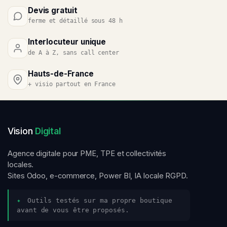
Devis gratuit
ferme et détaillé sous 48 h
Interlocuteur unique
de A à Z, sans call center
Hauts-de-France
+ visio partout en France
Vision
Digital
Agence digitale pour PME, TPE et collectivités
locales.
Sites Odoo, e-commerce, Power BI, IA locale RGPD.
✦
Outils testés sur ma propre boutique
avant de vous être proposés.