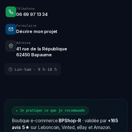
Téléphone
06 69 97 13 34
Formulaire
Décrire mon projet
Adresse
41 rue de la République
62450 Bapaume
🕒 Lun-Sam · 9 h-18 h
★ Je pratique ce que je recommande
Boutique e-commerce
BPShop-R
· validée par
+165
avis 5★
sur Leboncoin, Vinted, eBay et Amazon.