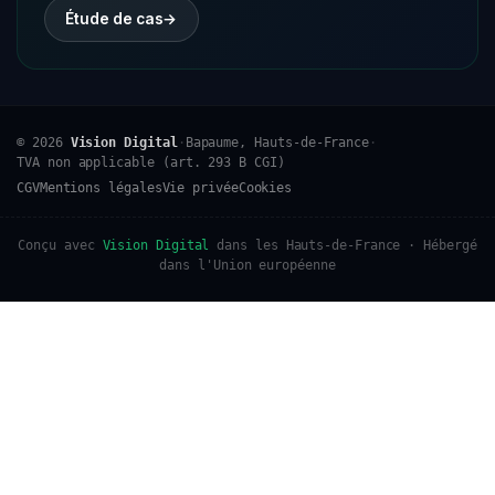
Étude de cas
→
© 2026
Vision Digital
·
Bapaume, Hauts-de-France
·
TVA non applicable (art. 293 B CGI)
CGV
Mentions légales
Vie privée
Cookies
Conçu avec
Vision Digital
dans les Hauts-de-France · Hébergé
dans l'Union européenne