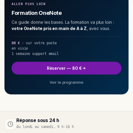
ALLER PLUS LOIN
Formation OneNote
Ce guide donne les bases. La formation va plus loin :
votre OneNote pris en main de A à Z
, avec vous.
80 €
· sur votre poste
en visio
1 semaine support email
Réserver — 80 €
Voir le programme
Réponse sous 24 h
du lundi au samedi, 9 h-18 h