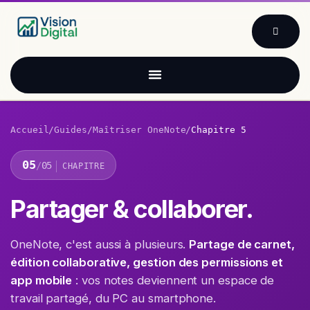
Se rendre au contenu
Accueil
/
Guides
/
Maîtriser OneNote
/
Chapitre 5
05
/
05
CHAPITRE
Partager & collaborer.
OneNote, c'est aussi à plusieurs.
Partage de carnet,
édition collaborative, gestion des permissions et
app mobile
: vos notes deviennent un espace de
travail partagé, du PC au smartphone.